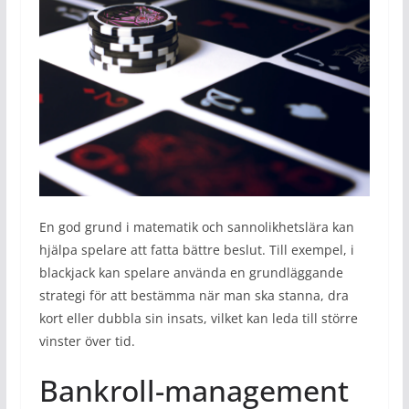
En god grund i matematik och sannolikhetslära kan
hjälpa spelare att fatta bättre beslut. Till exempel, i
blackjack kan spelare använda en grundläggande
strategi för att bestämma när man ska stanna, dra
kort eller dubbla sin insats, vilket kan leda till större
vinster över tid.
Bankroll-management