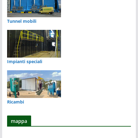
Tunnel mobili
Impianti speciali
Ricambi
mappa