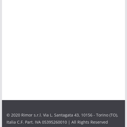
© 2020 Rimor s.r.l. Via L. Santagata 43, 10156 - Torino (TO),
Italia C.F. Part. IVA 05395260010 | All Rights Reserved