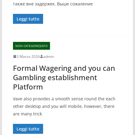
также вне задержек. Выше сожаление
Leggi tutto
NON CATEGORIZZATO
3 Marzo 2026
admin
Formal Wagering and you can
Gambling establishment
Platform
Vave also provides a smooth sense round the each
other desktop and you will mobile, however, there
are many trick
Leggi tutto