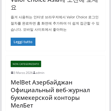
요
즐겨 사용하는 인터넷 브라우저에서 Valor Choice 로그인
절차를 완료하면 홈 화면에 추가하여 더 쉽게 접근할 수 있
습니다. 모바일 사이트에서 좋아하는
Leggi tutto
NON CATEGORIZZATO
3 Marzo 2026
admin
MelBet Азербайджан
Официальный веб-журнал
букмекерской конторы
МелБет