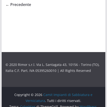
← Precedente
© 2020 Rimor s.r.l. Via L. Santagata 43, 10156 - Torino (TO),
Italia C.F. Part. IVA 05395260010 | All Rights Reserved
Copyright © 2026
Camit Impianti di Sabbiatura e
Verniciatura
. Tutti i diritti riservati.
Tema:
ColorMag
di ThemeGrill. Powered by
WordPress
.