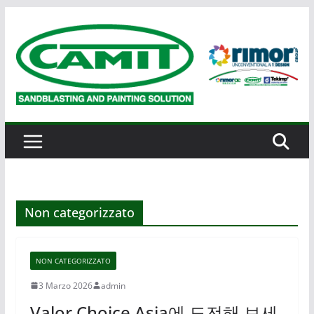
Salta
al
contenuto
Non categorizzato
NON CATEGORIZZATO
3 Marzo 2026
admin
Valor Choice Asia에 도전해 보세