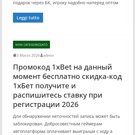
подарок через БК, игроку надобно наперед оптом
Leggi tutto
NON CATEGORIZZATO
3 Marzo 2026
admin
Промокод 1xBet на данный
момент бесплатно скидка-код
1хБет получите и
распишитесь ставку при
регистрации 2026
Дли обнаружении неточностей запись может быть
заблокирован. Добросовестным геймерам
автоплатформа оплачивает выигрыши с ходу а